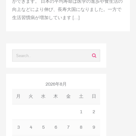
ができます。 日本の平均寿命は医学の進歩や食生活の
向上などにより伸び、長寿大国になりました。一方で
生活習慣病が増加しています […]
2026年8月
月
火
水
木
金
土
日
1
2
3
4
5
6
7
8
9