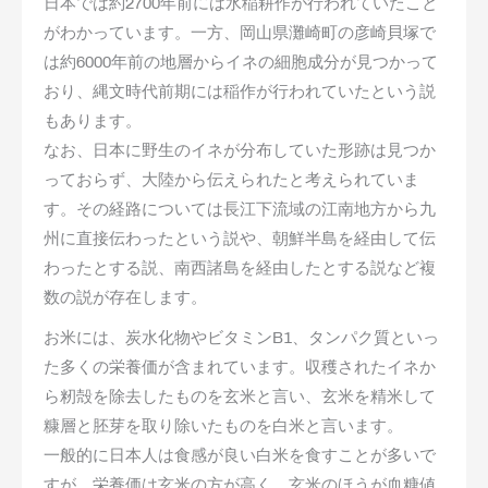
日本では約2700年前には水稲耕作が行われていたこと
がわかっています。一方、岡山県灘崎町の彦崎貝塚で
は約6000年前の地層からイネの細胞成分が見つかって
おり、縄文時代前期には稲作が行われていたという説
もあります。
なお、日本に野生のイネが分布していた形跡は見つか
っておらず、大陸から伝えられたと考えられていま
す。その経路については長江下流域の江南地方から九
州に直接伝わったという説や、朝鮮半島を経由して伝
わったとする説、南西諸島を経由したとする説など複
数の説が存在します。
お米には、炭水化物やビタミンB1、タンパク質といっ
た多くの栄養価が含まれています。収穫されたイネか
ら籾殻を除去したものを玄米と言い、玄米を精米して
糠層と胚芽を取り除いたものを白米と言います。
一般的に日本人は食感が良い白米を食すことが多いで
すが、栄養価は玄米の方が高く、玄米のほうが血糖値